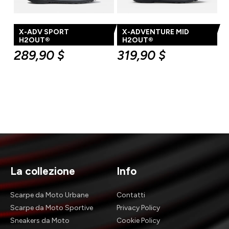
X-ADV SPORT
X-ADVENTURE MID
H2OUT®
H2OUT®
289,90
$
319,90
$
La collezione
Info
Scarpe da Moto Urbane
Contatti
Scarpe da Moto Sportive
Privacy Policy
Sneakers da Moto
Cookie Policy