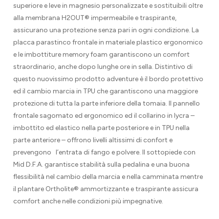
superiore e leve in magnesio personalizzate e sostituibili oltre
alla membrana H2OUT® impermeabile e traspirante,
assicurano una protezione senza pari in ogni condizione. La
placca parastinco frontale in materiale plastico ergonomico
e le imbottiture memory foam garantiscono un comfort
straordinario, anche dopo lunghe ore in sella. Distintivo di
questo nuovissimo prodotto adventure è il bordo protettivo
ed il cambio marcia in TPU che garantiscono una maggiore
protezione di tutta la parte inferiore della tomaia. Il pannello
frontale sagomato ed ergonomico ed il collarino in lycra –
imbottito ed elastico nella parte posteriore e in TPU nella
parte anteriore – offrono livelli altissimi di confort e
prevengono
l’entrata di fango e polvere. Il sottopiede con
Mid D.F.A. garantisce stabilità sulla pedalina e una buona
flessibilità nel cambio della marcia e nella camminata mentre
il plantare Ortholite® ammortizzante e traspirante assicura
comfort anche nelle condizioni più impegnative.